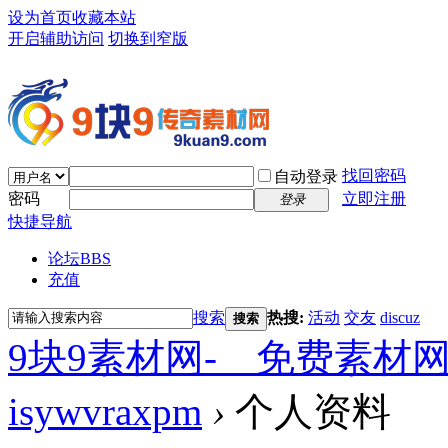
设为首页
收藏本站
开启辅助访问
切换到窄版
找回密码
自动登录
密码
立即注册
登录
快捷导航
论坛
BBS
充值
搜索
热搜:
活动
交友
discuz
搜索
9块9素材网-＿免费素材
isywvraxpm
›
个人资料