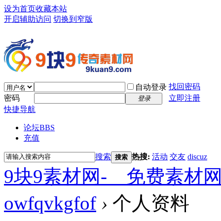
设为首页
收藏本站
开启辅助访问
切换到窄版
找回密码
自动登录
密码
立即注册
登录
快捷导航
论坛
BBS
充值
搜索
热搜:
活动
交友
discuz
搜索
9块9素材网-＿免费素材
owfqvkgfof
›
个人资料