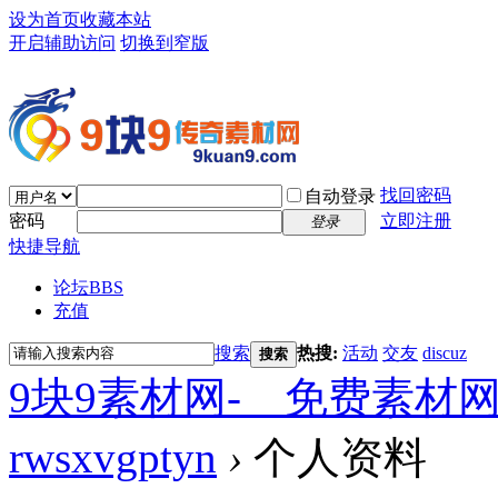
设为首页
收藏本站
开启辅助访问
切换到窄版
找回密码
自动登录
密码
立即注册
登录
快捷导航
论坛
BBS
充值
搜索
热搜:
活动
交友
discuz
搜索
9块9素材网-＿免费素材
rwsxvgptyn
›
个人资料