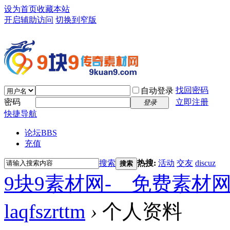
设为首页
收藏本站
开启辅助访问
切换到窄版
找回密码
自动登录
密码
立即注册
登录
快捷导航
论坛
BBS
充值
搜索
热搜:
活动
交友
discuz
搜索
9块9素材网-＿免费素材
laqfszrttm
›
个人资料