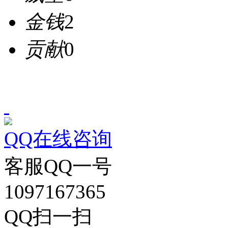
金钱
2
贡献
0
QQ在线咨询
客服QQ一号
1097167365
QQ扫一扫