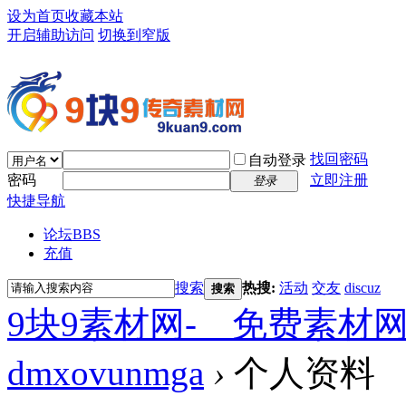
设为首页
收藏本站
开启辅助访问
切换到窄版
找回密码
自动登录
密码
立即注册
登录
快捷导航
论坛
BBS
充值
搜索
热搜:
活动
交友
discuz
搜索
9块9素材网-＿免费素材
dmxovunmga
›
个人资料