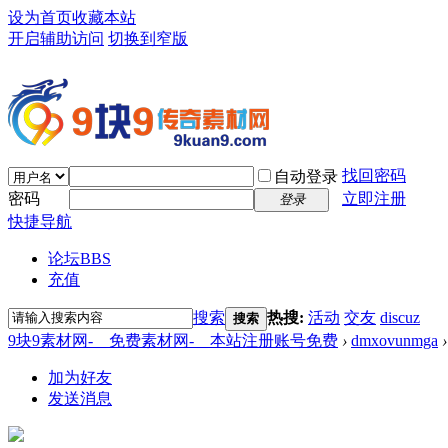
设为首页
收藏本站
开启辅助访问
切换到窄版
找回密码
自动登录
密码
立即注册
登录
快捷导航
论坛
BBS
充值
搜索
热搜:
活动
交友
discuz
搜索
9块9素材网-＿免费素材网-＿本站注册账号免费
›
dmxovunmga
›
加为好友
发送消息