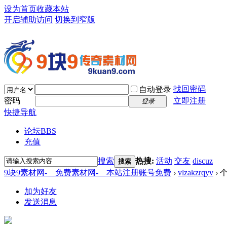
设为首页
收藏本站
开启辅助访问
切换到窄版
找回密码
自动登录
密码
立即注册
登录
快捷导航
论坛
BBS
充值
搜索
热搜:
活动
交友
discuz
搜索
9块9素材网-＿免费素材网-＿本站注册账号免费
›
vlzakzrqyv
›
个
加为好友
发送消息