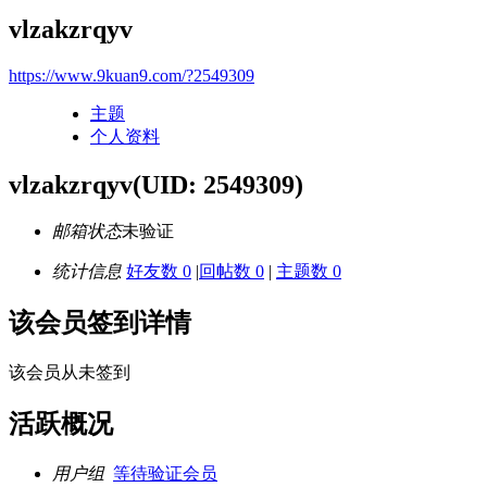
vlzakzrqyv
https://www.9kuan9.com/?2549309
主题
个人资料
vlzakzrqyv
(UID: 2549309)
邮箱状态
未验证
统计信息
好友数 0
|
回帖数 0
|
主题数 0
该会员签到详情
该会员从未签到
活跃概况
用户组
等待验证会员