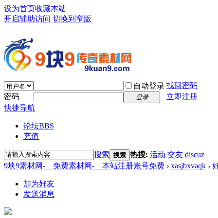
设为首页
收藏本站
开启辅助访问
切换到窄版
找回密码
自动登录
密码
立即注册
登录
快捷导航
论坛
BBS
充值
搜索
热搜:
活动
交友
discuz
搜索
9块9素材网-＿免费素材网-＿本站注册账号免费
›
xasjbxvaqk
›
加为好友
发送消息