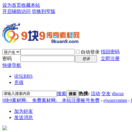
设为首页
收藏本站
开启辅助访问
切换到窄版
找回密码
自动登录
密码
立即注册
登录
快捷导航
论坛
BBS
充值
搜索
热搜:
活动
交友
discuz
搜索
9块9素材网-＿免费素材网-＿本站注册账号免费
›
ejxsnzvpmm
›
加为好友
发送消息