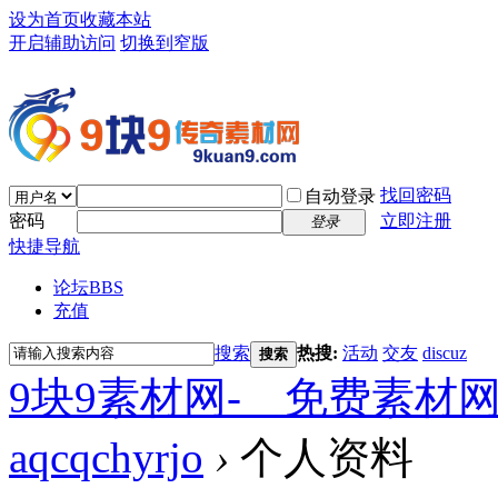
设为首页
收藏本站
开启辅助访问
切换到窄版
找回密码
自动登录
密码
立即注册
登录
快捷导航
论坛
BBS
充值
搜索
热搜:
活动
交友
discuz
搜索
9块9素材网-＿免费素材
aqcqchyrjo
›
个人资料