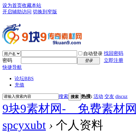
设为首页
收藏本站
开启辅助访问
切换到窄版
找回密码
自动登录
密码
立即注册
登录
快捷导航
论坛
BBS
充值
搜索
热搜:
活动
交友
discuz
搜索
9块9素材网-＿免费素材
spcyxubt
›
个人资料