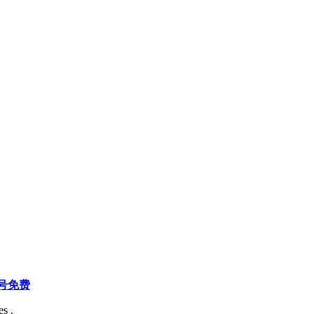
号免费
s .