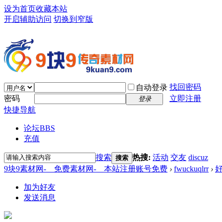
设为首页
收藏本站
开启辅助访问
切换到窄版
找回密码
自动登录
密码
立即注册
登录
快捷导航
论坛
BBS
充值
搜索
热搜:
活动
交友
discuz
搜索
9块9素材网-＿免费素材网-＿本站注册账号免费
›
fwuckuqlrr
›
加为好友
发送消息