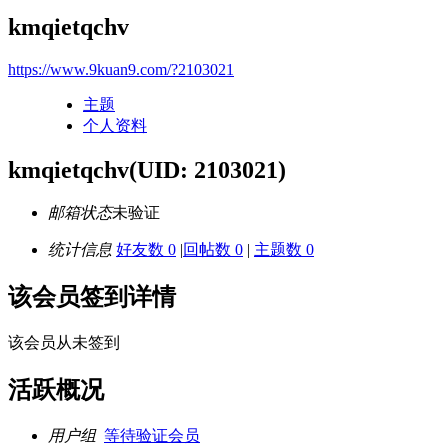
kmqietqchv
https://www.9kuan9.com/?2103021
主题
个人资料
kmqietqchv
(UID: 2103021)
邮箱状态
未验证
统计信息
好友数 0
|
回帖数 0
|
主题数 0
该会员签到详情
该会员从未签到
活跃概况
用户组
等待验证会员