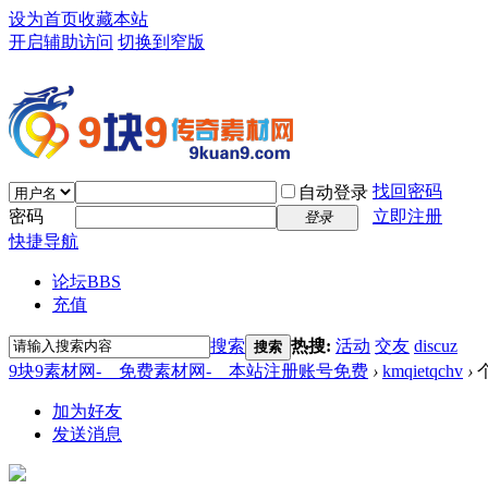
设为首页
收藏本站
开启辅助访问
切换到窄版
找回密码
自动登录
密码
立即注册
登录
快捷导航
论坛
BBS
充值
搜索
热搜:
活动
交友
discuz
搜索
9块9素材网-＿免费素材网-＿本站注册账号免费
›
kmqietqchv
›
加为好友
发送消息