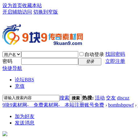
设为首页
收藏本站
开启辅助访问
切换到窄版
找回密码
自动登录
密码
立即注册
登录
快捷导航
论坛
BBS
充值
搜索
热搜:
活动
交友
discuz
搜索
9块9素材网-＿免费素材网-＿本站注册账号免费
›
bomhsbpowf
›
加为好友
发送消息