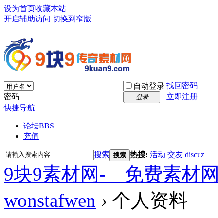
设为首页
收藏本站
开启辅助访问
切换到窄版
找回密码
自动登录
密码
立即注册
登录
快捷导航
论坛
BBS
充值
搜索
热搜:
活动
交友
discuz
搜索
9块9素材网-＿免费素材
wonstafwen
›
个人资料