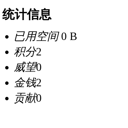
统计信息
已用空间
0 B
积分
2
威望
0
金钱
2
贡献
0