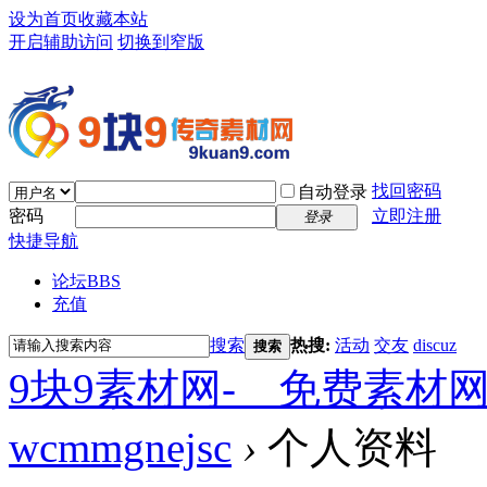
设为首页
收藏本站
开启辅助访问
切换到窄版
找回密码
自动登录
密码
立即注册
登录
快捷导航
论坛
BBS
充值
搜索
热搜:
活动
交友
discuz
搜索
9块9素材网-＿免费素材
wcmmgnejsc
›
个人资料