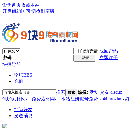
设为首页
收藏本站
开启辅助访问
切换到窄版
找回密码
自动登录
密码
立即注册
登录
快捷导航
论坛
BBS
充值
搜索
热搜:
活动
交友
discuz
搜索
9块9素材网-＿免费素材网-＿本站注册账号免费
›
akhjtrozhn
›
好
加为好友
发送消息