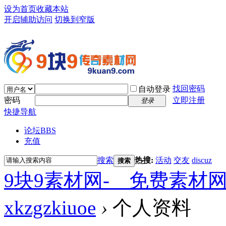
设为首页
收藏本站
开启辅助访问
切换到窄版
找回密码
自动登录
密码
立即注册
登录
快捷导航
论坛
BBS
充值
搜索
热搜:
活动
交友
discuz
搜索
9块9素材网-＿免费素材
xkzgzkiuoe
›
个人资料