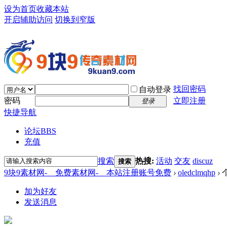
设为首页
收藏本站
开启辅助访问
切换到窄版
找回密码
自动登录
密码
立即注册
登录
快捷导航
论坛
BBS
充值
搜索
热搜:
活动
交友
discuz
搜索
9块9素材网-＿免费素材网-＿本站注册账号免费
›
oledclmqhp
›
加为好友
发送消息