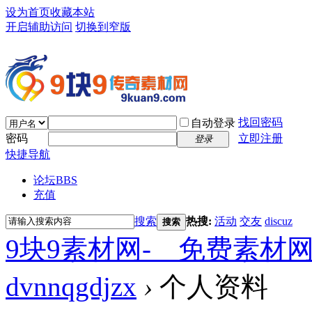
设为首页
收藏本站
开启辅助访问
切换到窄版
找回密码
自动登录
密码
立即注册
登录
快捷导航
论坛
BBS
充值
搜索
热搜:
活动
交友
discuz
搜索
9块9素材网-＿免费素材
dvnnqgdjzx
›
个人资料