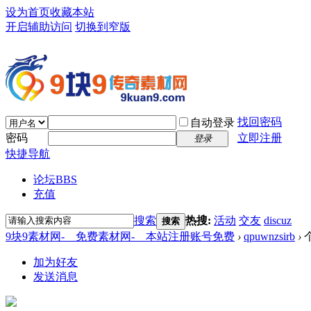
设为首页
收藏本站
开启辅助访问
切换到窄版
找回密码
自动登录
密码
立即注册
登录
快捷导航
论坛
BBS
充值
搜索
热搜:
活动
交友
discuz
搜索
9块9素材网-＿免费素材网-＿本站注册账号免费
›
qpuwnzsirb
›
加为好友
发送消息