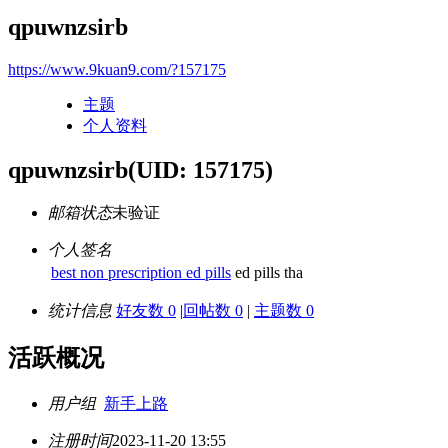
qpuwnzsirb
https://www.9kuan9.com/?157175
主题
个人资料
qpuwnzsirb
(UID: 157175)
邮箱状态
未验证
个人签名
best non prescription ed pills
ed pills tha
统计信息
好友数 0
|
回帖数 0
|
主题数 0
活跃概况
用户组
新手上路
注册时间
2023-11-20 13:55