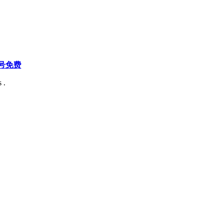
号免费
 .