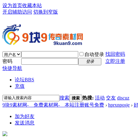
设为首页
收藏本站
开启辅助访问
切换到窄版
找回密码
自动登录
密码
立即注册
登录
快捷导航
论坛
BBS
充值
搜索
热搜:
活动
交友
discuz
搜索
9块9素材网-＿免费素材网-＿本站注册账号免费
›
hprxnposje
›
加为好友
发送消息