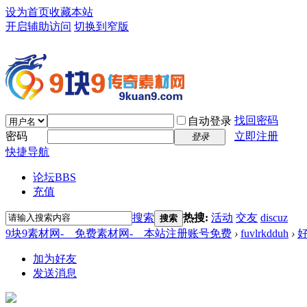
设为首页
收藏本站
开启辅助访问
切换到窄版
找回密码
自动登录
密码
立即注册
登录
快捷导航
论坛
BBS
充值
搜索
热搜:
活动
交友
discuz
搜索
9块9素材网-＿免费素材网-＿本站注册账号免费
›
fuvlrkdduh
›
加为好友
发送消息