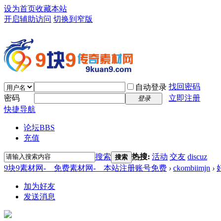
设为首页
收藏本站
开启辅助访问
切换到窄版
找回密码
自动登录
密码
立即注册
登录
快捷导航
论坛
BBS
充值
搜索
热搜:
活动
交友
discuz
搜索
9块9素材网-＿免费素材网-＿本站注册账号免费
›
ckombiimjn
›
加为好友
发送消息