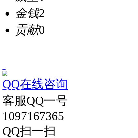
金钱
2
贡献
0
QQ在线咨询
客服QQ一号
1097167365
QQ扫一扫