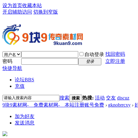
设为首页
收藏本站
开启辅助访问
切换到窄版
找回密码
自动登录
密码
立即注册
登录
快捷导航
论坛
BBS
充值
搜索
热搜:
活动
交友
discuz
搜索
9块9素材网-＿免费素材网-＿本站注册账号免费
›
gknobrrcxy
›
加为好友
发送消息