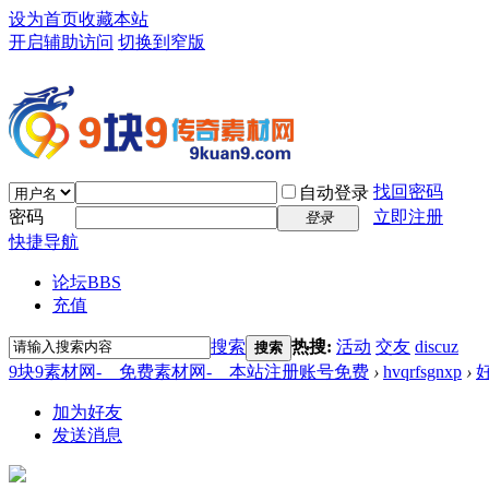
设为首页
收藏本站
开启辅助访问
切换到窄版
找回密码
自动登录
密码
立即注册
登录
快捷导航
论坛
BBS
充值
搜索
热搜:
活动
交友
discuz
搜索
9块9素材网-＿免费素材网-＿本站注册账号免费
›
hvqrfsgnxp
›
加为好友
发送消息