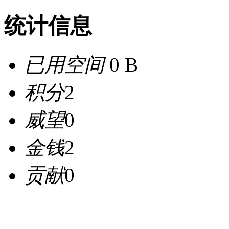
统计信息
已用空间
0 B
积分
2
威望
0
金钱
2
贡献
0