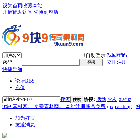
设为首页
收藏本站
开启辅助访问
切换到窄版
找回密码
自动登录
密码
立即注册
登录
快捷导航
论坛
BBS
充值
搜索
热搜:
活动
交友
discuz
搜索
9块9素材网-＿免费素材网-＿本站注册账号免费
›
ixpxskhmjf
›
加为好友
发送消息