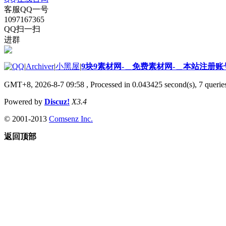
客服QQ一号
1097167365
QQ扫一扫
进群
|
Archiver
|
小黑屋
|
9块9素材网-＿免费素材网-＿本站注册账
GMT+8, 2026-8-7 09:58
, Processed in 0.043425 second(s), 7 queries
Powered by
Discuz!
X3.4
© 2001-2013
Comsenz Inc.
返回顶部