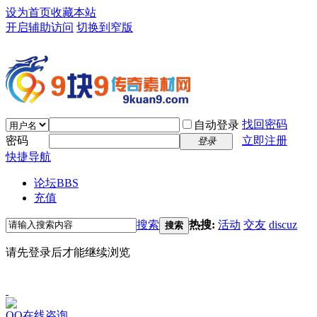
设为首页
收藏本站
开启辅助访问
切换到窄版
找回密码
自动登录
密码
立即注册
登录
快捷导航
论坛
BBS
充值
搜索
热搜:
活动
交友
discuz
搜索
请先登录后才能继续浏览
QQ在线咨询