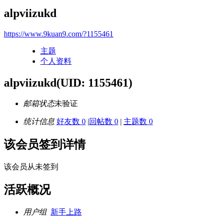
alpviizukd
https://www.9kuan9.com/?1155461
主题
个人资料
alpviizukd
(UID: 1155461)
邮箱状态
未验证
统计信息
好友数 0
|
回帖数 0
|
主题数 0
该会员签到详情
该会员从未签到
活跃概况
用户组
新手上路