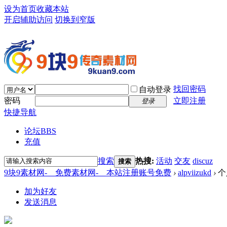
设为首页
收藏本站
开启辅助访问
切换到窄版
找回密码
自动登录
密码
立即注册
登录
快捷导航
论坛
BBS
充值
搜索
热搜:
活动
交友
discuz
搜索
9块9素材网-＿免费素材网-＿本站注册账号免费
›
alpviizukd
›
个
加为好友
发送消息