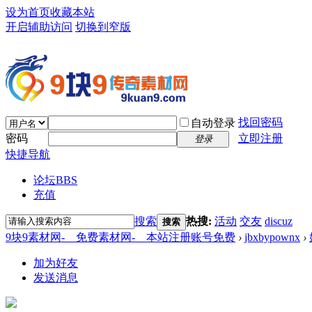
设为首页
收藏本站
开启辅助访问
切换到窄版
找回密码
自动登录
密码
立即注册
登录
快捷导航
论坛
BBS
充值
搜索
热搜:
活动
交友
discuz
搜索
9块9素材网-＿免费素材网-＿本站注册账号免费
›
jbxbypownx
›
加为好友
发送消息