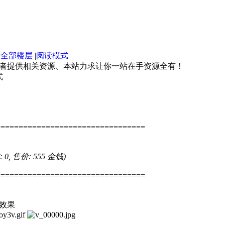
示全部楼层
|
阅读模式
好者提供相关资源、本站力求让你一站在手资源全有！
式
=================================
: 0, 售价: 555 金钱)
=================================
效果