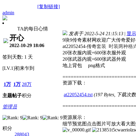
[复制链接]
admin
TA的每日心情
发表于 2022-5-24 21:15:13
|
显
开心
9块9传奇素材网欢迎广大传奇爱
2022-10-29 18:06
at22052454-传奇
套装 时装两种格
20张衣服内观+600张衣服外观
签到天数: 1 天
20张武器内观+600张武器外观
地上背包 png格式
[LV.1]初来乍到
==========================
资源下载：
1万
1万
28万
at22052454.txt
(197 Bytes, 下载次数
主题
帖子
积分
==========================
管理员
资源展示：
细节预览图点击图片可放大看大图
积分
288043