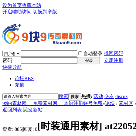
设为首页
收藏本站
开启辅助访问
切换到窄版
找回密码
自动登录
密码
立即注册
登录
快捷导航
论坛
BBS
充值
搜索
热搜:
活动
交友
discuz
搜索
9块9素材网-＿免费素材网-＿本站注册账号免费
»
论坛
›
素材区
›
返回列表
[时装通用素材]
at22
查看:
885
|
回复:
0