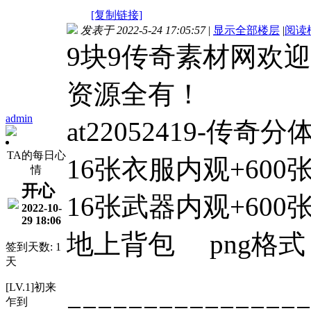
[复制链接]
发表于 2022-5-24 17:05:57
|
显示全部楼层
|
阅读
9块9传奇素材网欢
资源全有！
admin
at22052419-传奇
TA的每日心
16张衣服内观+600
情
开心
16张武器内观+600
2022-10-
29 18:06
地上背包 png格式
签到天数: 1
天
[LV.1]初来
================
乍到