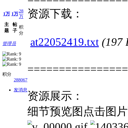
资源下载：
28
1万
1万
万
主
帖
积
题
子
分
at22052419.txt
(197
管理员
================
积分
288067
发消息
资源展示：
细节预览图点击图片