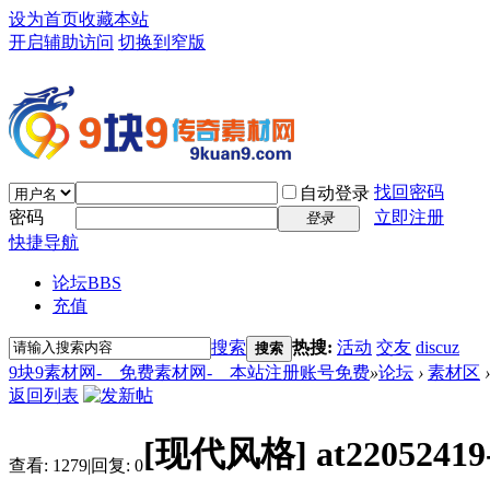
设为首页
收藏本站
开启辅助访问
切换到窄版
找回密码
自动登录
密码
立即注册
登录
快捷导航
论坛
BBS
充值
搜索
热搜:
活动
交友
discuz
搜索
9块9素材网-＿免费素材网-＿本站注册账号免费
»
论坛
›
素材区
›
返回列表
[现代风格]
at22052
查看:
1279
|
回复:
0