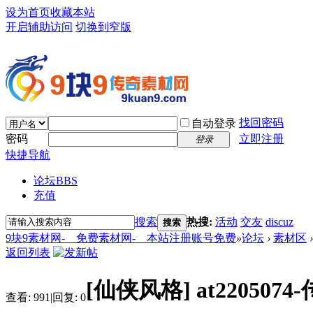
设为首页
收藏本站
开启辅助访问
切换到窄版
找回密码
自动登录
密码
立即注册
登录
快捷导航
论坛
BBS
充值
搜索
热搜:
活动
交友
discuz
搜索
9块9素材网-＿免费素材网-＿本站注册账号免费
»
论坛
›
素材区
›
返回列表
[仙侠风格]
at22050
查看:
991
|
回复:
0