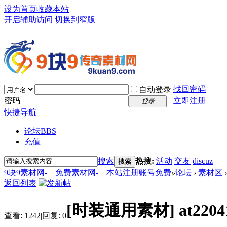
设为首页
收藏本站
开启辅助访问
切换到窄版
找回密码
自动登录
密码
立即注册
登录
快捷导航
论坛
BBS
充值
搜索
热搜:
活动
交友
discuz
搜索
9块9素材网-＿免费素材网-＿本站注册账号免费
»
论坛
›
素材区
›
返回列表
[时装通用素材]
at22
查看:
1242
|
回复:
0