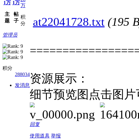
1万
1万
万
主
帖
积
at22041728.txt
(195
题
子
分
管理员
================
积分
288034
资源展示：
发消息
细节预览图点击图片
回复
使用道具
举报