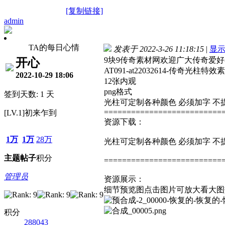
[复制链接]
admin
TA的每日心情
发表于 2022-3-26 11:18:15
|
显
9块9传奇素材网欢迎广大传奇爱
开心
AT091-at22032614-传奇光柱特效
2022-10-29 18:06
12张内观
png格式
签到天数: 1 天
光柱
可定制各种颜色 必须加字 
==========================
[LV.1]初来乍到
资源下载：
1万
1万
28万
光柱
可定制各种颜色 必须加字 
主题
帖子
积分
==========================
管理员
资源展示：
细节预览图点击图片可放大看大图
积分
288043