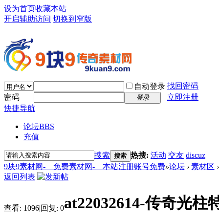
设为首页
收藏本站
开启辅助访问
切换到窄版
找回密码
自动登录
密码
立即注册
登录
快捷导航
论坛
BBS
充值
搜索
热搜:
活动
交友
discuz
搜索
9块9素材网-＿免费素材网-＿本站注册账号免费
»
论坛
›
素材区
›
返回列表
at22032614-传奇光
查看:
1096
|
回复:
0