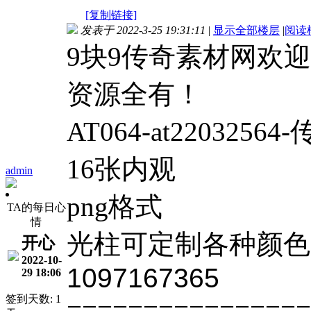
[复制链接]
发表于 2022-3-25 19:31:11
|
显示全部楼层
|
阅读
9块9传奇素材网欢
资源全有！
AT064-at22032
16张内观
admin
png格式
TA的每日心
情
光柱
可定制各种颜色
开心
2022-10-
1097167365
29 18:06
签到天数: 1
================