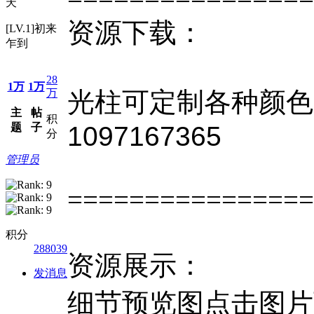
天
资源下载：
[LV.1]初来
乍到
28
1万
1万
万
光柱
可定制各种颜色
主
帖
积
题
子
1097167365
分
管理员
================
积分
288039
资源展示：
发消息
细节预览图点击图片