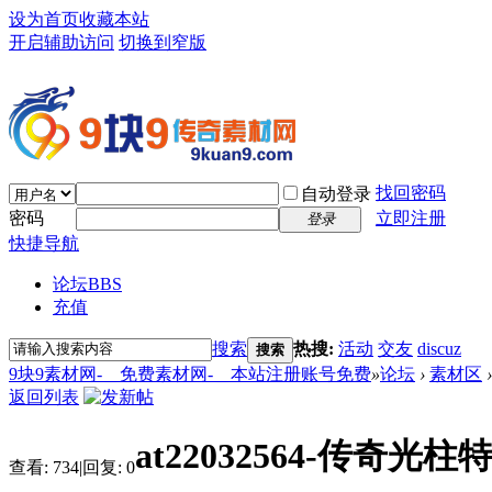
设为首页
收藏本站
开启辅助访问
切换到窄版
找回密码
自动登录
密码
立即注册
登录
快捷导航
论坛
BBS
充值
搜索
热搜:
活动
交友
discuz
搜索
9块9素材网-＿免费素材网-＿本站注册账号免费
»
论坛
›
素材区
›
返回列表
at22032564-传奇光
查看:
734
|
回复:
0