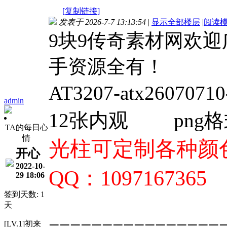
[复制链接]
发表于 2026-7-7 13:13:54
|
显示全部楼层
|
阅读
9块9传奇素材网欢
手资源全有！
AT3207-
atx26070
admin
12张内观
png
TA的每日心
情
光柱可定制各种颜色
开心
2022-10-
QQ：1097167365
29 18:06
签到天数: 1
天
================
[LV.1]初来