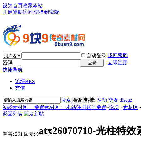
设为首页
收藏本站
开启辅助访问
切换到窄版
找回密码
自动登录
密码
立即注册
登录
快捷导航
论坛
BBS
充值
搜索
热搜:
活动
交友
discuz
搜索
9块9素材网-＿免费素材网-＿本站注册账号免费
»
论坛
›
素材区
›
返回列表
atx26070710-光柱特
查看:
291
|
回复:
0