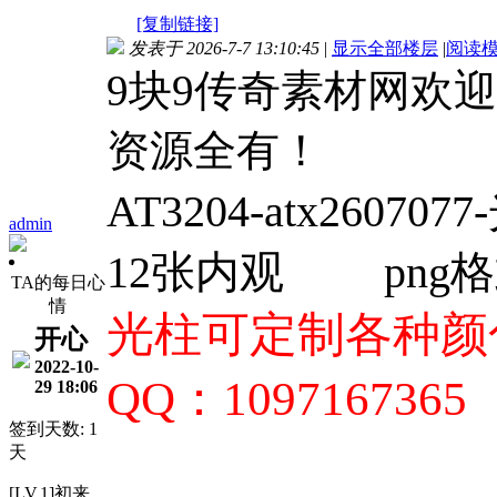
[复制链接]
发表于 2026-7-7 13:10:45
|
显示全部楼层
|
阅读
9块9传奇素材网欢
资源全有！
AT3204-
atx26070
admin
12张内观
png
TA的每日心
情
光柱可定制各种颜色
开心
2022-10-
QQ：1097167365
29 18:06
签到天数: 1
天
[LV.1]初来