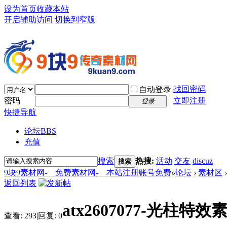
设为首页
收藏本站
开启辅助访问
切换到窄版
找回密码
自动登录
密码
立即注册
登录
快捷导航
论坛
BBS
充值
搜索
热搜:
活动
交友
discuz
搜索
9块9素材网-＿免费素材网-＿本站注册账号免费
»
论坛
›
素材区
›
返回列表
atx2607077-光柱特效
查看:
293
|
回复:
0