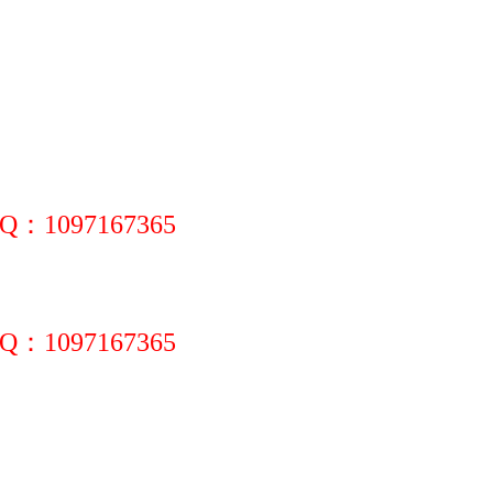
097167365
097167365