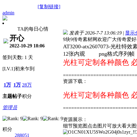
[复制链接]
admin
TA的每日心情
发表于 2026-7-7 13:06:19
|
显示
开心
9块9传奇素材网欢迎广大传奇爱
2022-10-29 18:06
AT3200-
atx2607073-光柱特效
12张内观
png格式序列帧
签到天数: 1 天
光柱可定制各种颜色 必须
[LV.1]初来乍到
==========================
资源下载：
1万
1万
28万
光柱可定制各种颜色 必须
主题
帖子
积分
管理员
==========================
资源展示：
细节预览图点击图片可放大看大图
积分
288051