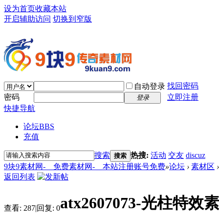
设为首页
收藏本站
开启辅助访问
切换到窄版
找回密码
自动登录
密码
立即注册
登录
快捷导航
论坛
BBS
充值
搜索
热搜:
活动
交友
discuz
搜索
9块9素材网-＿免费素材网-＿本站注册账号免费
»
论坛
›
素材区
›
返回列表
atx2607073-光柱特效
查看:
287
|
回复:
0