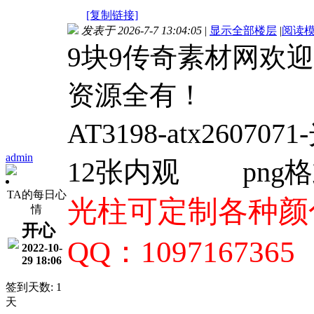
[复制链接]
发表于 2026-7-7 13:04:05
|
显示全部楼层
|
阅读
9块9传奇素材网欢
资源全有！
AT3198-
atx26070
admin
12张内观
png
TA的每日心
光柱可定制各种颜色
情
开心
QQ：1097167365
2022-10-
29 18:06
签到天数: 1
天