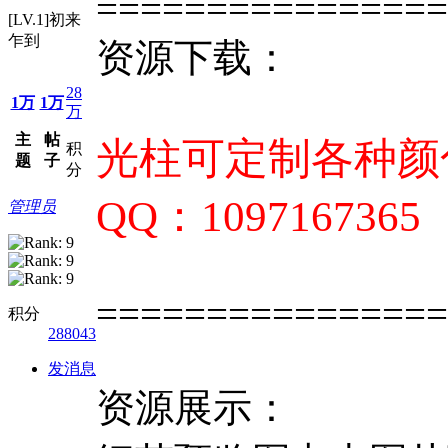
================
[LV.1]初来
乍到
资源下载：
28
1万
1万
万
主
帖
光柱可定制各种颜色
积
题
子
分
QQ：1097167365
管理员
================
积分
288043
发消息
资源展示：