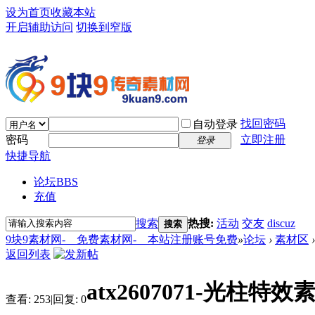
设为首页
收藏本站
开启辅助访问
切换到窄版
找回密码
自动登录
密码
立即注册
登录
快捷导航
论坛
BBS
充值
搜索
热搜:
活动
交友
discuz
搜索
9块9素材网-＿免费素材网-＿本站注册账号免费
»
论坛
›
素材区
›
返回列表
atx2607071-光柱特效
查看:
253
|
回复:
0