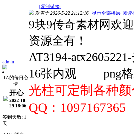
[复制链接]
发表于 2026-5-22 21:12:16
|
显示全部楼层
|
阅读
9块9传奇素材网欢
资源全有！
AT3194-
atx26052
admin
16张内观
png
TA的每日心
情
光柱可定制各种颜色
开心
2022-10-
QQ：1097167365
29 18:06
签到天数: 1
天