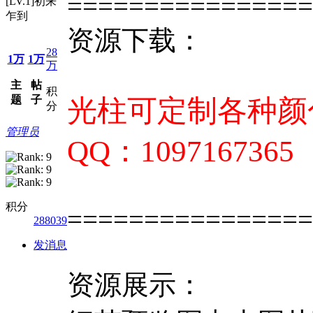
================
[LV.1]初来
乍到
资源下载：
28
1万
1万
万
主
帖
积
题
子
光柱可定制各种颜色
分
管理员
QQ：1097167365
积分
================
288039
发消息
资源展示：