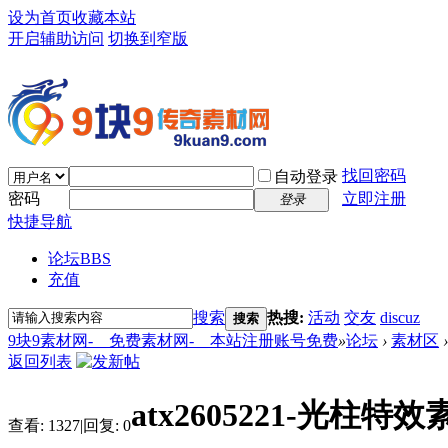
设为首页
收藏本站
开启辅助访问
切换到窄版
找回密码
自动登录
密码
立即注册
登录
快捷导航
论坛
BBS
充值
搜索
热搜:
活动
交友
discuz
搜索
9块9素材网-＿免费素材网-＿本站注册账号免费
»
论坛
›
素材区
›
返回列表
atx2605221-光柱特效
查看:
1327
|
回复:
0