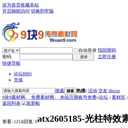
设为首页
收藏本站
开启辅助访问
切换到窄版
找回密码
自动登录
密码
立即注册
登录
快捷导航
论坛
BBS
充值
搜索
热搜:
活动
交友
discuz
搜索
9块9素材网-＿免费素材网-＿本站注册账号免费
»
论坛
›
素材区
›
返回列表
atx2605185-光柱特效
查看:
1214
|
回复:
0