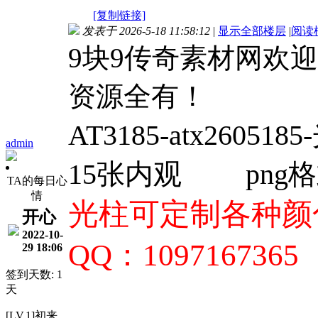
[复制链接]
发表于 2026-5-18 11:58:12
|
显示全部楼层
|
阅读
9块9传奇素材网欢
资源全有！
AT3185-
atx26051
admin
15张内观
png
TA的每日心
情
光柱可定制各种颜色
开心
2022-10-
QQ：1097167365
29 18:06
签到天数: 1
天
[LV.1]初来