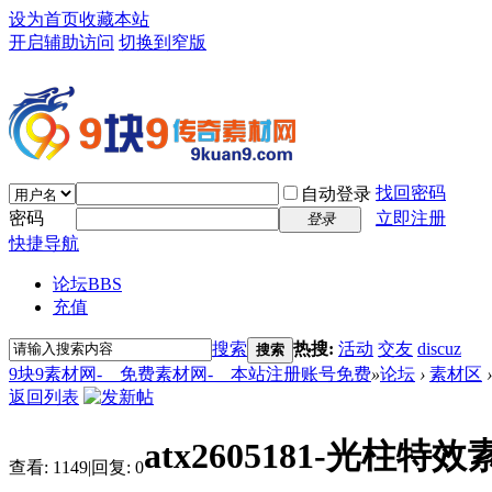
设为首页
收藏本站
开启辅助访问
切换到窄版
找回密码
自动登录
密码
立即注册
登录
快捷导航
论坛
BBS
充值
搜索
热搜:
活动
交友
discuz
搜索
9块9素材网-＿免费素材网-＿本站注册账号免费
»
论坛
›
素材区
›
返回列表
atx2605181-光柱特效
查看:
1149
|
回复:
0