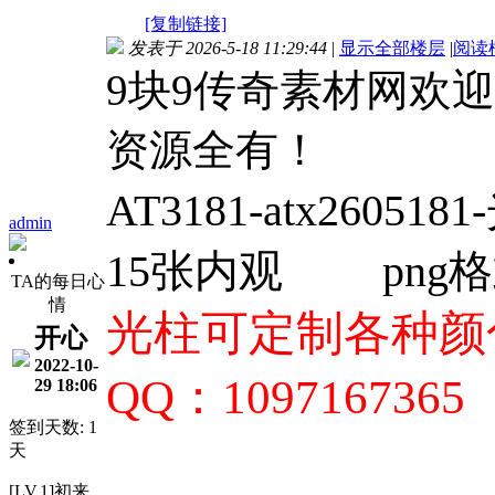
[复制链接]
发表于 2026-5-18 11:29:44
|
显示全部楼层
|
阅读
9块9传奇素材网欢
资源全有！
AT3181-
atx26051
admin
15张内观
png
TA的每日心
情
光柱可定制各种颜色
开心
2022-10-
QQ：1097167365
29 18:06
签到天数: 1
天
[LV.1]初来