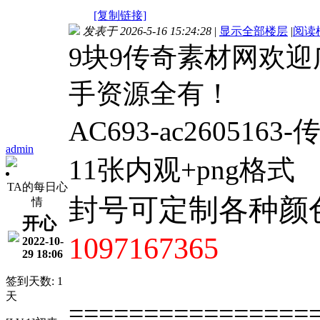
[复制链接]
发表于 2026-5-16 15:24:28
|
显示全部楼层
|
阅读
9块9传奇素材网欢
手资源全有！
AC693-ac260516
admin
11张内观+png格式
TA的每日心
封号可定制各种颜
情
开心
1097167365
2022-10-
29 18:06
签到天数: 1
天
================