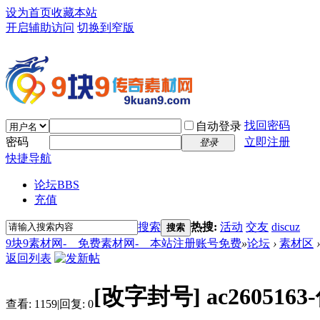
设为首页
收藏本站
开启辅助访问
切换到窄版
找回密码
自动登录
密码
立即注册
登录
快捷导航
论坛
BBS
充值
搜索
热搜:
活动
交友
discuz
搜索
9块9素材网-＿免费素材网-＿本站注册账号免费
»
论坛
›
素材区
›
返回列表
[改字封号]
ac26051
查看:
1159
|
回复:
0