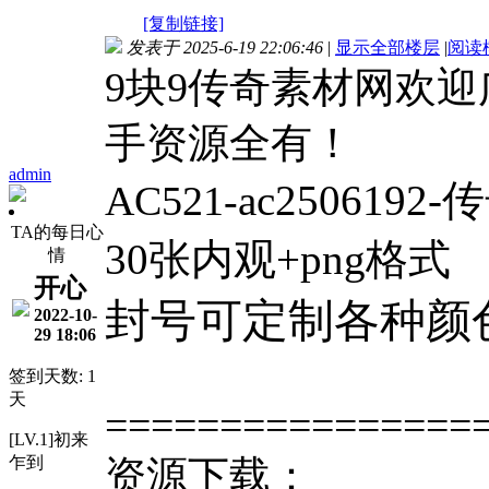
[复制链接]
发表于 2025-6-19 22:06:46
|
显示全部楼层
|
阅读
9块9传奇素材网欢
手资源全有！
admin
ac250619
AC521-
TA的每日心
30张内观+png格式
情
开心
封号可定制各种颜
2022-10-
29 18:06
签到天数: 1
天
================
[LV.1]初来
乍到
资源下载：