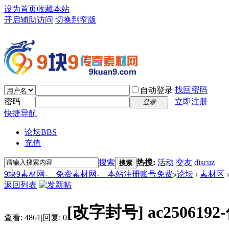
设为首页
收藏本站
开启辅助访问
切换到窄版
找回密码
自动登录
密码
立即注册
登录
快捷导航
论坛
BBS
充值
搜索
热搜:
活动
交友
discuz
搜索
9块9素材网-＿免费素材网-＿本站注册账号免费
»
论坛
›
素材区
›
返回列表
[改字封号]
ac25061
查看:
4861
|
回复:
0