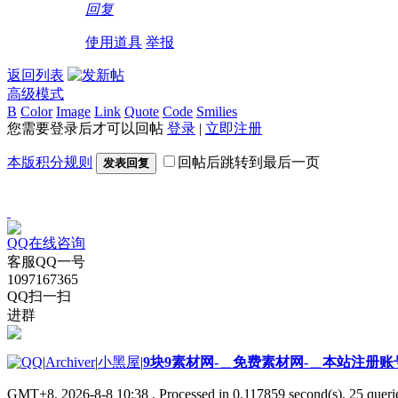
回复
使用道具
举报
返回列表
高级模式
B
Color
Image
Link
Quote
Code
Smilies
您需要登录后才可以回帖
登录
|
立即注册
本版积分规则
回帖后跳转到最后一页
发表回复
QQ在线咨询
客服QQ一号
1097167365
QQ扫一扫
进群
|
Archiver
|
小黑屋
|
9块9素材网-＿免费素材网-＿本站注册账
GMT+8, 2026-8-8 10:38
, Processed in 0.117859 second(s), 25 querie