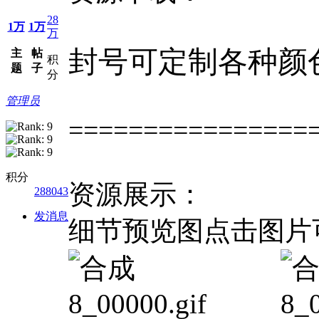
28
1万
1万
万
封号可定制各种颜
主
帖
积
题
子
分
管理员
================
积分
资源展示：
288043
发消息
细节预览图点击图片